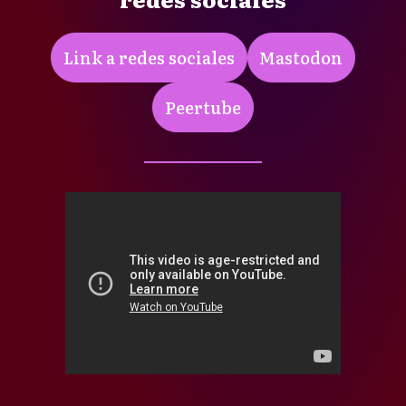
Link a redes sociales
Mastodon
Peertube